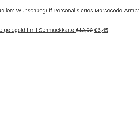
Personalisiertes Morsecode-Armba
 gelbgold | mit Schmuckkarte
€
12,90
€
6,45