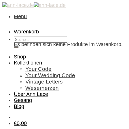
Skip
to
Menu
content
Warenkorb
Suche
Es befinden sich keine Produkte im Warenkorb.
nach:
Shop
Kollektionen
Your Code
Your Wedding Code
Vintage Letters
Weserherzen
Über Ann Lace
Gesang
Blog
€
0,00