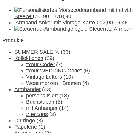
mit
Schmuckkarte
Menge
Breeze
€
16,90
–
€
18,90
Armband Anker mit Vintage-Karte
€
12,90
€
6,45
Steuerrad Armband
Produkte
SUMMER SALE %
(33)
Kollektionen
(29)
"Your Code"
(7)
"Your WEDDING Code"
(6)
Vintage Letters
(10)
Weserherzen | Bremen
(4)
Armbänder
(43)
personalisiert
(13)
Buchstaben
(5)
mit Anhänger
(14)
2-er Sets
(3)
Ohrringe
(3)
Papeterie
(1)
Accessoires
(2)