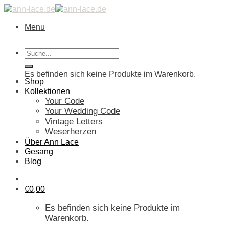
Skip
to
Menu
content
Suche
Warenkorb
nach:
Es befinden sich keine Produkte im Warenkorb.
Shop
Kollektionen
Your Code
Your Wedding Code
Vintage Letters
Weserherzen
Über Ann Lace
Gesang
Blog
€
0,00
Es befinden sich keine Produkte im
Warenkorb.