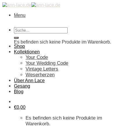
Skip
to
Menu
content
Suche
Warenkorb
nach:
Es befinden sich keine Produkte im Warenkorb.
Shop
Kollektionen
Your Code
Your Wedding Code
Vintage Letters
Weserherzen
Über Ann Lace
Gesang
Blog
€
0,00
Es befinden sich keine Produkte im
Warenkorb.