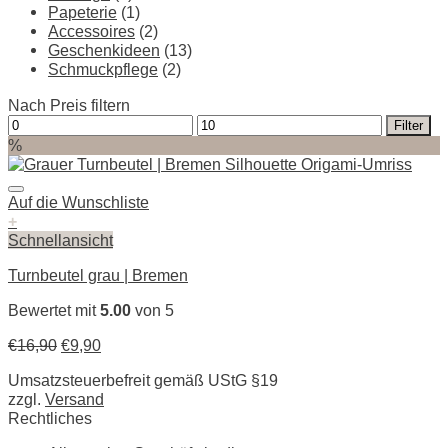
Papeterie
(1)
Accessoires
(2)
Geschenkideen
(13)
Schmuckpflege
(2)
Nach Preis filtern
Min.
Max.
Filter
Preis
Preis
%
Auf die Wunschliste
+
Schnellansicht
Turnbeutel grau | Bremen
Bewertet mit
5.00
von 5
€
16,90
€
9,90
Umsatzsteuerbefreit gemäß UStG §19
zzgl.
Versand
Rechtliches