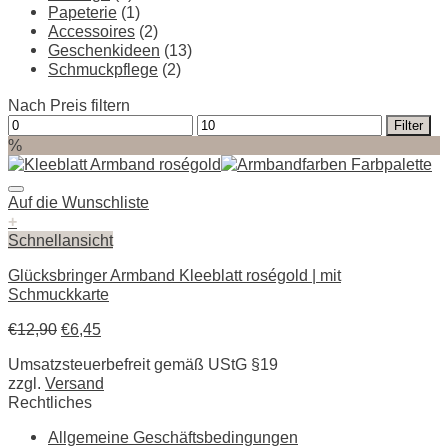
Papeterie
(1)
Accessoires
(2)
Geschenkideen
(13)
Schmuckpflege
(2)
Nach Preis filtern
Min.
Max.
Filter
Preis
Preis
%
Auf die Wunschliste
+
Schnellansicht
Glücksbringer Armband Kleeblatt roségold | mit
Schmuckkarte
€
12,90
€
6,45
Umsatzsteuerbefreit gemäß UStG §19
zzgl.
Versand
Rechtliches
Allgemeine Geschäftsbedingungen