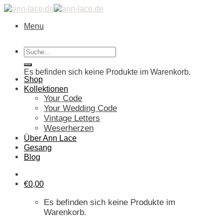
Skip
to
Menu
content
Suche
Warenkorb
nach:
Es befinden sich keine Produkte im Warenkorb.
Shop
Kollektionen
Your Code
Your Wedding Code
Vintage Letters
Weserherzen
Über Ann Lace
Gesang
Blog
€
0,00
Es befinden sich keine Produkte im
Warenkorb.