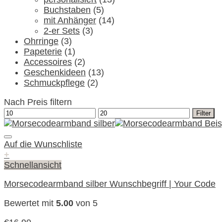
Buchstaben
(5)
mit Anhänger
(14)
2-er Sets
(3)
Ohrringe
(3)
Papeterie
(1)
Accessoires
(2)
Geschenkideen
(13)
Schmuckpflege
(2)
Nach Preis filtern
Min.
Max.
Filter
Preis
Preis
Auf die Wunschliste
+
Schnellansicht
Morsecodearmband silber Wunschbegriff | Your Code
Bewertet mit
5.00
von 5