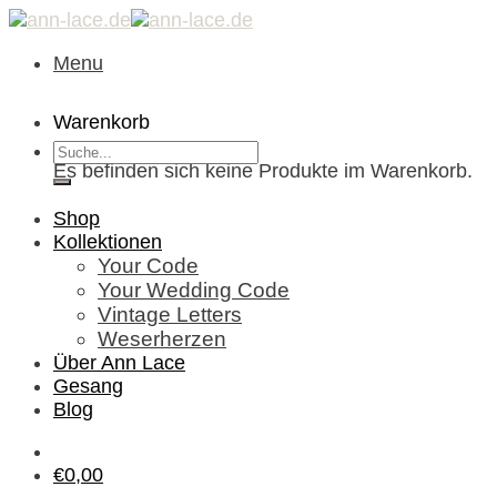
Skip
to
Menu
content
Warenkorb
Suche
Es befinden sich keine Produkte im Warenkorb.
nach:
Shop
Kollektionen
Your Code
Your Wedding Code
Vintage Letters
Weserherzen
Über Ann Lace
Gesang
Blog
€
0,00