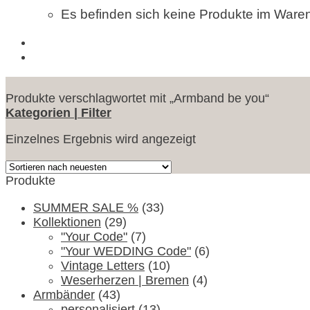
Es befinden sich keine Produkte im Ware
Produkte verschlagwortet mit „Armband be you“
Kategorien | Filter
Einzelnes Ergebnis wird angezeigt
Produkte
SUMMER SALE %
(33)
Kollektionen
(29)
"Your Code"
(7)
"Your WEDDING Code"
(6)
Vintage Letters
(10)
Weserherzen | Bremen
(4)
Armbänder
(43)
personalisiert
(13)