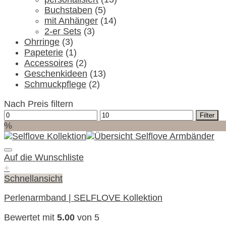
Buchstaben
(5)
mit Anhänger
(14)
2-er Sets
(3)
Ohrringe
(3)
Papeterie
(1)
Accessoires
(2)
Geschenkideen
(13)
Schmuckpflege
(2)
Nach Preis filtern
Min.
Max.
Filter
Preis
Preis
%
Auf die Wunschliste
+
Schnellansicht
Perlenarmband | SELFLOVE Kollektion
Bewertet mit
5.00
von 5