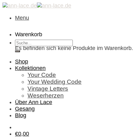
Skip
to
Menu
content
Warenkorb
Suche
Es befinden sich keine Produkte im Warenkorb.
nach:
Shop
Kollektionen
Your Code
Your Wedding Code
Vintage Letters
Weserherzen
Über Ann Lace
Gesang
Blog
€
0,00