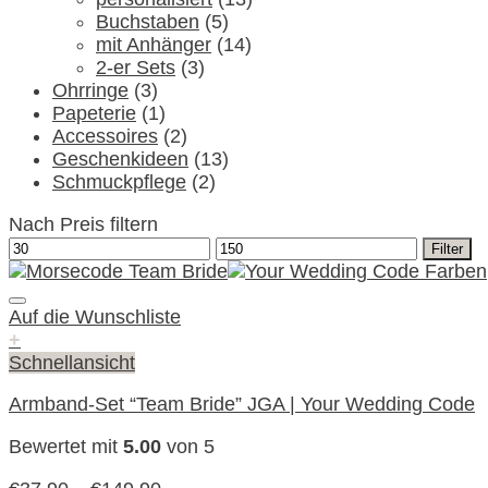
Buchstaben
(5)
mit Anhänger
(14)
2-er Sets
(3)
Ohrringe
(3)
Papeterie
(1)
Accessoires
(2)
Geschenkideen
(13)
Schmuckpflege
(2)
Nach Preis filtern
Min.
Max.
Filter
Preis
Preis
Auf die Wunschliste
+
Schnellansicht
Armband-Set “Team Bride” JGA | Your Wedding Code
Bewertet mit
5.00
von 5