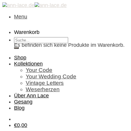
Skip
to
Menu
content
Warenkorb
Suche
Es befinden sich keine Produkte im Warenkorb.
nach:
Shop
Kollektionen
Your Code
Your Wedding Code
Vintage Letters
Weserherzen
Über Ann Lace
Gesang
Blog
€
0,00