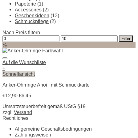
Papeterie
(1)
Accessoires
(2)
Geschenkideen
(13)
Schmuckpflege
(2)
Nach Preis filtern
Min.
Max.
Filter
Preis
Preis
%
Auf die Wunschliste
+
Schnellansicht
Anker-Ohrringe Ahoi | mit Schmuckkarte
€
12,90
€
6,45
Umsatzsteuerbefreit gemäß UStG §19
zzgl.
Versand
Rechtliches
Allgemeine Geschäftsbedingungen
Zahlungsweisen