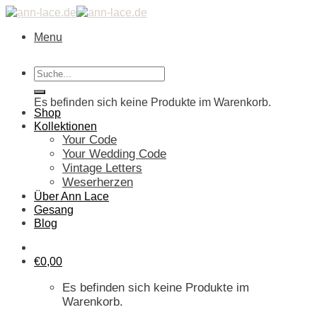
Skip
to
Menu
content
Suche
Warenkorb
nach:
Es befinden sich keine Produkte im Warenkorb.
Shop
Kollektionen
Your Code
Your Wedding Code
Vintage Letters
Weserherzen
Über Ann Lace
Gesang
Blog
€
0,00
Es befinden sich keine Produkte im
Warenkorb.